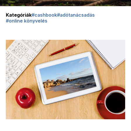
Kategóriák
#cashbook
#adótanácsadás
#online könyvelés