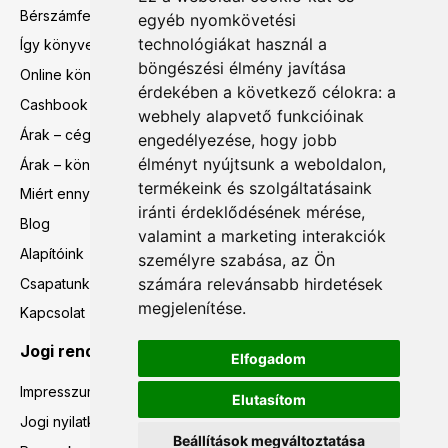
Bérszámfejtés
egyéb nyomkövetési
technológiákat használ a
Így könyvelünk mi
böngészési élmény javítása
Online könyvelés
érdekében a következő célokra:
a
Cashbook
webhely alapvető funkcióinak
Árak – cégalapítás előtti tanácsadás
engedélyezése
,
hogy jobb
élményt nyújtsunk a weboldalon
,
Árak – könyvelés, bérszámfejtés
termékeink és szolgáltatásaink
Miért ennyi?
iránti érdeklődésének mérése,
Blog
valamint a marketing interakciók
Alapítóink
személyre szabása
,
az Ön
számára relevánsabb hirdetések
Csapatunk
megjelenítése
.
Kapcsolat
Jogi rendelkezések
Elfogadom
Impresszum
Elutasítom
Jogi nyilatkozat
Beállítások megváltoztatása